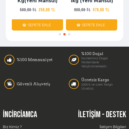
ı )
Kg(Yeni Mahsül)
1kg (Yeni Mahsül)
500,00 TL
250,00 TL
900,00 TL
570,00 TL
L
SEPETE EKLE
SEPETE EKLE
%100 Doğal
İncirlerimiz Doğal
%100 Memnuniyet
Yöntemlerle
Yetiştirilmektedir.
Ücretsiz Kargo
Güvenli Alışveriş
1000 ₺ ve üzeri Kargo
Ücretsiz.
İNCIRCIAMCA
İLETIŞIM - DESTEK
Biz Kimiz ?
İletişim Bilgileri