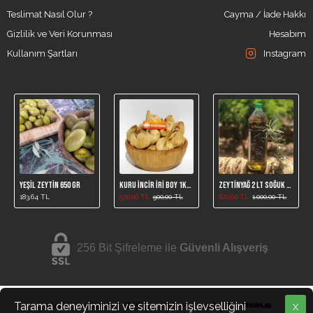
Teslimat Nasıl Olur ?
Cayma / İade Hakkı
Gizlilik ve Veri Korunması
Hesabım
Kullanım Şartları
Instagram
Yeşil Zeytin 650 gr
Kuru İncir İri Boy 1kg (Yeni Mahsül)
Zeytinyağ 2 LT Soğuk Sıkım
183,64 TL
570,00 TL
900,00 TL
820,00 TL
1.000,00 TL
256 Bit Şifreleme ile
Güvenli Alışveriş
Tarama deneyiminizi ve sitemizin işlevselliğini
X