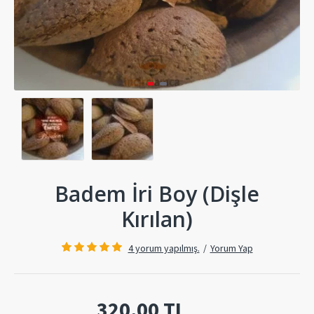
Badem İri Boy (Dişle
Kırılan)
4 yorum yapılmış.
/
Yorum Yap
320,00 TL