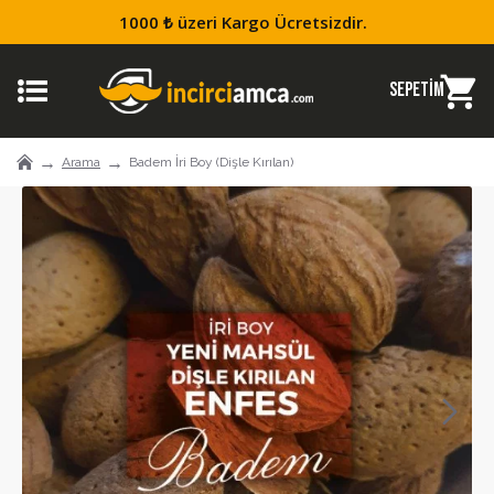
1000 ₺ üzeri Kargo Ücretsizdir.
Arama
Badem İri Boy (Dişle Kırılan)