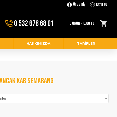
Üye Girişi
Kayıt Ol
0 532 678 68 01
0 ÜRÜN - 0,00 TL
HAKKIMIZDA
TARIFLER
BANCAK KAB SEMARANG