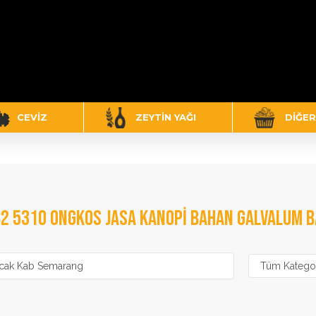
CEVIZ
ZEYTIN YAĞI
DIĞER
82 5310 ONGKOS JASA KANOPI BAHAN GALVALUM 