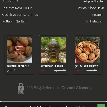
Biz Kimiz ?
İletişim Bilgileri
Teslimat Nasıl Olur ?
Cayma / İade Hakkı
Gizlilik ve Veri Korunması
Hesabım
Kullanım Şartları
Instagram
Badem İri Boy (Dişle Kırılan)
Zeytinyağ 5 LT Soğuk Sıkım
Çatlak İncir İri Boy 1Kg (Yeni Mahsül)
320,00 TL
2.040,00 TL
2.500,00 TL
420,00 TL
700,00 TL
256 Bit Şifreleme ile
Güvenli Alışveriş