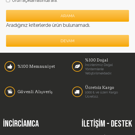
Ürün açıklamasında ara.
ARAMA
Aradığınız kriterlerde ürün bulunamadı.
DEVAM
%100 Doğal
İncirlerimiz Doğal
%100 Memnuniyet
Yöntemlerle
Yetiştirilmektedir.
Ücretsiz Kargo
Güvenli Alışveriş
1000 ₺ ve üzeri Kargo
Ücretsiz.
İNCIRCIAMCA
İLETIŞIM - DESTEK