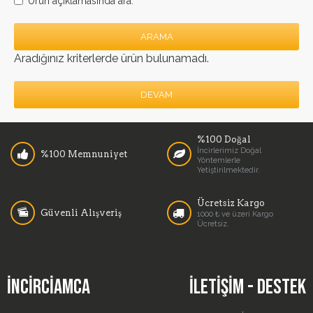
Ürün açıklamasında ara.
ARAMA
Aradığınız kriterlerde ürün bulunamadı.
DEVAM
%100 Doğal
İncirlerimiz Doğal
%100 Memnuniyet
Yöntemlerle
Yetiştirilmektedir.
Ücretsiz Kargo
Güvenli Alışveriş
1000 ₺ ve üzeri Kargo
Ücretsiz.
İNCIRCIAMCA
İLETIŞIM - DESTEK