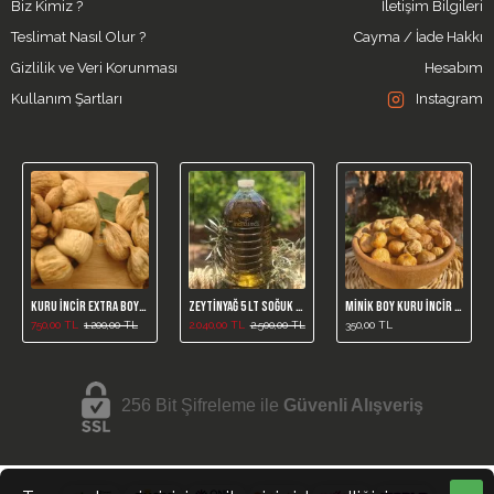
Biz Kimiz ?
İletişim Bilgileri
Teslimat Nasıl Olur ?
Cayma / İade Hakkı
Gizlilik ve Veri Korunması
Hesabım
Kullanım Şartları
Instagram
Kuru İncir Extra Boy 1 Kg (Yeni Mahsül)
Zeytinyağ 5 LT Soğuk Sıkım
Minik Boy Kuru İncir 1 Kg ( Yeni Mahsül )
750,00 TL
1.200,00 TL
2.040,00 TL
2.500,00 TL
350,00 TL
256 Bit Şifreleme ile
Güvenli Alışveriş