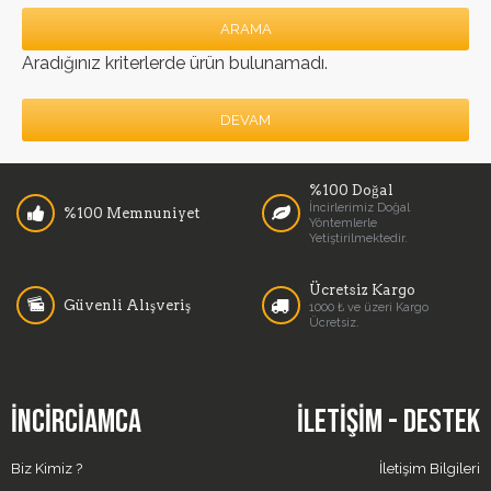
ARAMA
Aradığınız kriterlerde ürün bulunamadı.
DEVAM
%100 Doğal
İncirlerimiz Doğal
%100 Memnuniyet
Yöntemlerle
Yetiştirilmektedir.
Ücretsiz Kargo
Güvenli Alışveriş
1000 ₺ ve üzeri Kargo
Ücretsiz.
İNCIRCIAMCA
İLETIŞIM - DESTEK
Biz Kimiz ?
İletişim Bilgileri