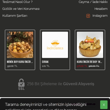
Teslimat Nasıl Olur ?
Cayma / İade Hakkı
Gizlilik ve Veri Korunması
Hesabım
Kullanım Şartları
Instagram
Minik Boy Kuru İncir 1 Kg ( Yeni Mahsül )
EVRAK
Kuru İncir İri Boy 1kg (Yeni Mahsül)
350,00 TL
1,01 TL
570,00 TL
900,00 TL
256 Bit Şifreleme ile
Güvenli Alışveriş
Tarama deneyiminizi ve sitemizin işlevselliğini
X