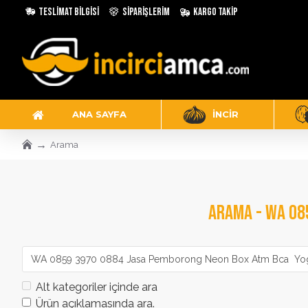
Teslimat Bilgisi
Siparişlerim
Kargo Takip
ANA SAYFA
İNCIR
Arama
ARAMA - WA 08
Alt kategoriler içinde ara
Ürün açıklamasında ara.