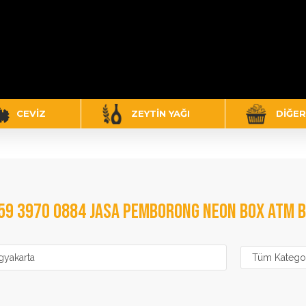
CEVIZ
ZEYTIN YAĞI
DIĞER
59 3970 0884 JASA PEMBORONG NEON BOX ATM 