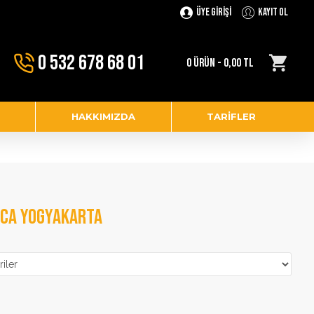
Üye Girişi
Kayıt Ol
0 532 678 68 01
0 ÜRÜN - 0,00 TL
HAKKIMIZDA
TARIFLER
BCA YOGYAKARTA