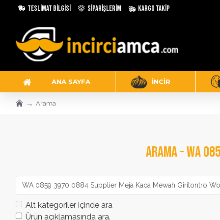
Teslimat Bilgisi
Siparişlerim
Kargo Takip
ANA SAYFA
İNCIR
Arama
ARAMA - WA 085
Alt kategoriler içinde ara
Ürün açıklamasında ara.