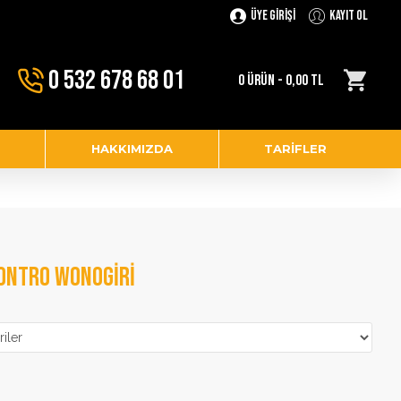
Üye Girişi
Kayıt Ol
0 532 678 68 01
0 ÜRÜN - 0,00 TL
HAKKIMIZDA
TARIFLER
TONTRO WONOGIRI