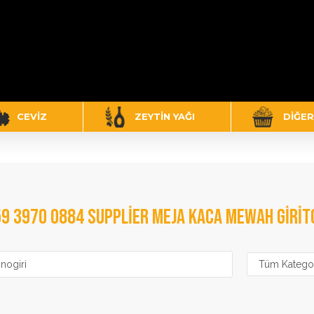
CEVIZ
ZEYTIN YAĞI
DIĞER
9 3970 0884 SUPPLIER MEJA KACA MEWAH GIRI