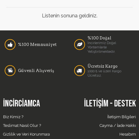
Listenin sonuna geldiniz.
%100 Doğal
İncirlerimiz Doğal
%100 Memnuniyet
Yöntemlerle
Yetiştirilmektedir.
Ücretsiz Kargo
Güvenli Alışveriş
1000 ₺ ve üzeri Kargo
Ücretsiz.
İNCIRCIAMCA
İLETIŞIM - DESTEK
Biz Kimiz ?
İletişim Bilgileri
Teslimat Nasıl Olur ?
Cayma / İade Hakkı
Gizlilik ve Veri Korunması
Hesabım