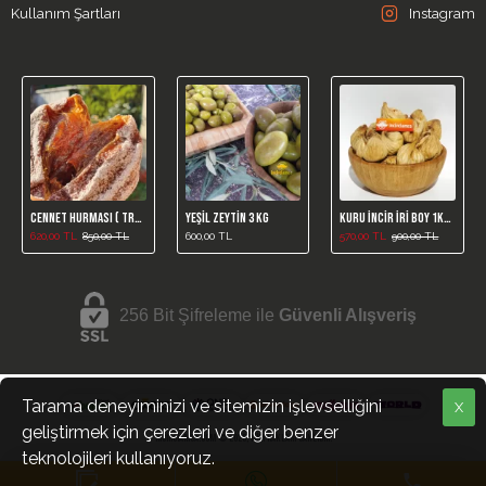
Kullanım Şartları
Instagram
Cennet Hurması ( Trabzon Hurması ) 1kg
Yeşil Zeytin 3 Kg
Kuru İncir İri Boy 1kg (Yeni Mahsül)
620,00 TL
850,00 TL
600,00 TL
570,00 TL
900,00 TL
256 Bit Şifreleme ile
Güvenli Alışveriş
Tarama deneyiminizi ve sitemizin işlevselliğini
X
geliştirmek için çerezleri ve diğer benzer
incirciamca.com © 2025, Tüm Hakları Saklıdır.
teknolojileri kullanıyoruz.