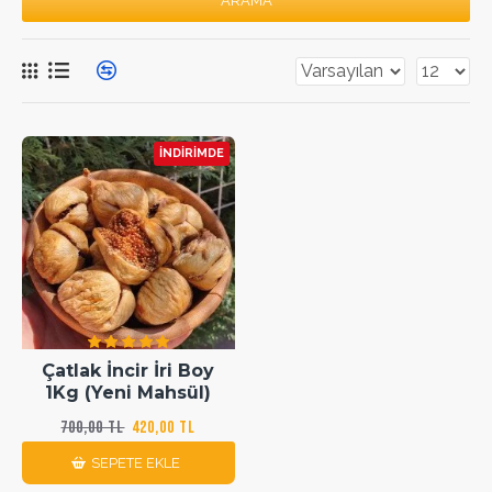
ARAMA
İNDIRIMDE
Çatlak İncir İri Boy
1Kg (Yeni Mahsül)
700,00 TL
420,00 TL
SEPETE EKLE