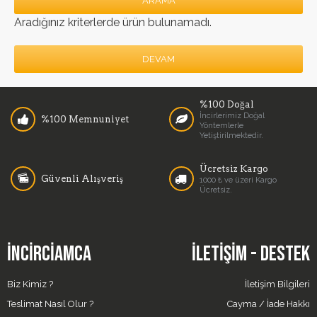
ARAMA
Aradığınız kriterlerde ürün bulunamadı.
DEVAM
%100 Doğal
İncirlerimiz Doğal
%100 Memnuniyet
Yöntemlerle
Yetiştirilmektedir.
Ücretsiz Kargo
Güvenli Alışveriş
1000 ₺ ve üzeri Kargo
Ücretsiz.
İNCIRCIAMCA
İLETIŞIM - DESTEK
Biz Kimiz ?
İletişim Bilgileri
Teslimat Nasıl Olur ?
Cayma / İade Hakkı