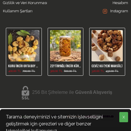
Gizlilik ve Veri Korunması
Hesabım
Kullanım Şartları
Instagram
Kuru İncir Orta Boy 1kg (Yeni Mahsül)
Zeytinyağlı İncir Kürü /650 Gr
Ceviz Kg (Yeni Mahsül)
400,00 TL
700,00 TL
300,00 TL
600,00 TL
320,00 TL
450,00 TL
256 Bit Şifreleme ile
Güvenli Alışveriş
Tarama deneyiminizi ve sitemizin işlevselliğini
X
geliştirmek için çerezleri ve diğer benzer
incirciamca.com © 2025, Tüm Hakları Saklıdır.
teknolojileri kullanıyoruz.