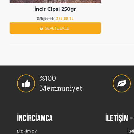
İncir Cipsi 250gr
375,00 TL
275,00 TL
SEPETE EKLE
%100
Memnuniyet
İNCIRCIAMCA
İLETIŞIM 
Biz Kimiz ?
İlet