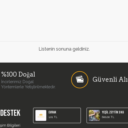
Listenin sonuna geldiniz.
%100 Doğal
Güvenli Alı
İncirlerimiz Doğal
Yöntemlerle Yetiştirilmektedir.
- DESTEK
EVRAK
Yeşil Zeytin 3 Kg
1,01 TL
600,00 TL
işim Bilgileri