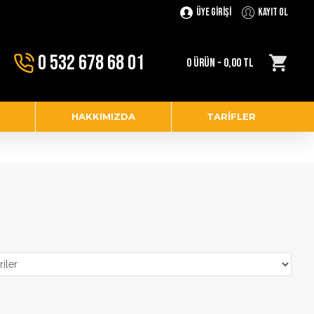
Üye Girişi
Kayıt Ol
0 532 678 68 01
0 ÜRÜN - 0,00 TL
HAKKIMIZDA
TARIFLER