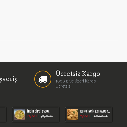
Ücretsiz Kargo
şveriş
1000 ₺ ve üzeri Kargo
Ücretsiz.
İncir Cipsi 250gr
Kuru İncir Extra Boy 1 Kg (Yeni Mahsül)
275,00 TL
375,00 TL
750,00 TL
1.200,00 TL