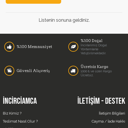
Listenin sonuna geldiniz.
%100 Doğal
İncirlerimiz Doğal
%100 Memnuniyet
Yöntemlerle
Yetiştirilmektedir.
Ücretsiz Kargo
Güvenli Alışveriş
1000 ₺ ve üzeri Kargo
Ücretsiz.
İNCIRCIAMCA
İLETIŞIM - DESTEK
Biz Kimiz ?
İletişim Bilgileri
Teslimat Nasıl Olur ?
Cayma / İade Hakkı