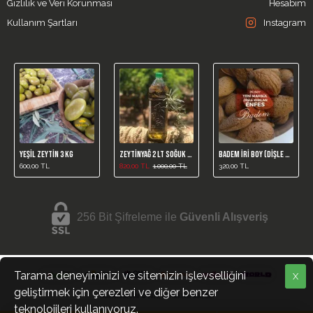
Gizlilik ve Veri Korunması
Hesabım
Kullanım Şartları
Instagram
Yeşil Zeytin 3 Kg
Zeytinyağ 2 LT Soğuk Sıkım
Badem İri Boy (Dişle Kırılan)
600,00 TL
820,00 TL
1.000,00 TL
320,00 TL
256 Bit Şifreleme ile
Güvenli Alışveriş
Tarama deneyiminizi ve sitemizin işlevselliğini
X
geliştirmek için çerezleri ve diğer benzer
incirciamca.com © 2025, Tüm Hakları Saklıdır.
teknolojileri kullanıyoruz.