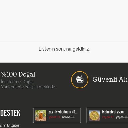
Listenin sonuna geldiniz.
%100 Doğal
Güvenli Alı
İncirlerimiz Doğal
Yöntemlerle Yetiştirilmektedir.
- DESTEK
Zeytinyağlı İncir Kürü /650 Gr
İncir Cipsi 250gr
300,00 TL
600,00 TL
275,00 TL
375,00 TL
işim Bilgileri