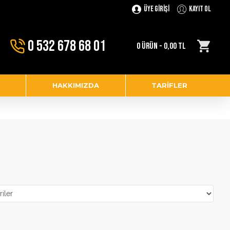
Üye Girişi
Kayıt Ol
0 532 678 68 01
0 ÜRÜN - 0,00 TL
HAKKIMIZDA
TARIFLER