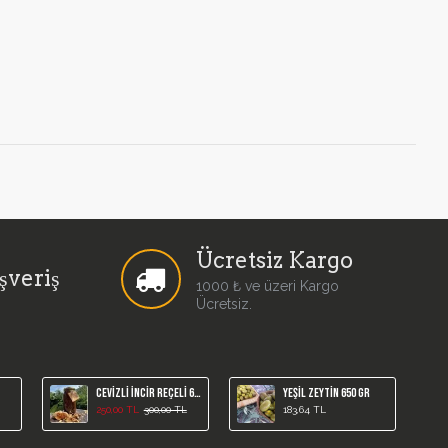
Ücretsiz Kargo
şveriş
1000 ₺ ve üzeri Kargo
Ücretsiz.
Cevizli İncir Reçeli 650 gr
Yeşil Zeytin 650 gr
250,00 TL
300,00 TL
183,64 TL