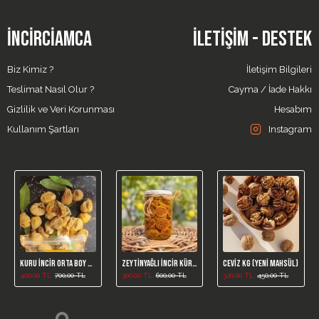
İNCIRCIAMCA
İLETIŞIM - DESTEK
Biz Kimiz ?
İletişim Bilgileri
Teslimat Nasıl Olur ?
Cayma / İade Hakkı
Gizlilik ve Veri Korunması
Hesabım
Kullanım Şartları
Instagram
Kuru İncir Orta Boy 1kg (Yeni Mahsül)
Zeytinyağlı İncir Kürü /650 Gr
Ceviz Kg (Yeni Mahsül)
400,00 TL
700,00 TL
300,00 TL
600,00 TL
320,00 TL
450,00 TL