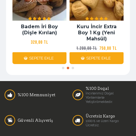
Badem İri Boy
Kuru İncir Extra
(Dişle Kırılan)
Boy 1 Kg (Yeni
Mahsül)
320,00 TL
1
1.200,00 TL
750,00 TL
SEPETE EKLE
SEPETE EKLE
%100 Doğal
İncirlerimiz Doğal
%100 Memnuniyet
Yöntemlerle
Yetiştirilmektedir.
Ücretsiz Kargo
Güvenli Alışveriş
1000 ₺ ve üzeri Kargo
Ücretsiz.