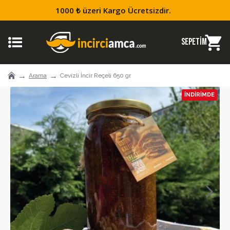
1000 ₺ üzeri Kargo Ücretsizdir.
Arama
Cevizli İncir Reçeli 650 gr
İNDIRIMDE