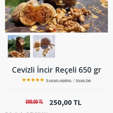
Cevizli İncir Reçeli 650 gr
9 yorum yapılmış.
/
Yorum Yap
250,00 TL
300,00 TL