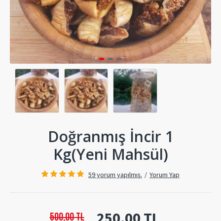
Doğranmış İncir 1
Kg(Yeni Mahsül)
59 yorum yapılmış.
/
Yorum Yap
250,00 TL
500,00 TL