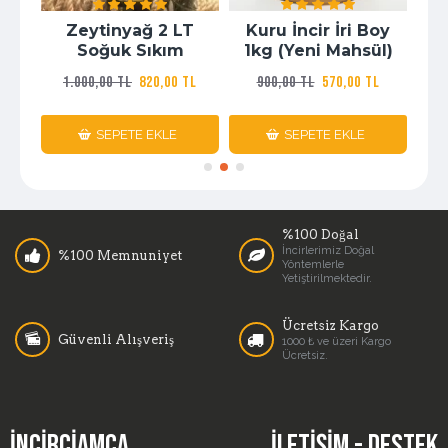
 (
Zeytinyağ 2 LT
Kuru İncir İri Boy
ı )
Soğuk Sıkım
1kg (Yeni Mahsül)
1.000,00 TL
820,00 TL
900,00 TL
570,00 TL
L
SEPETE EKLE
SEPETE EKLE
%100 Doğal
İncirlerimiz Doğal
%100 Memnuniyet
Yöntemlerle
Yetiştirilmektedir.
Ücretsiz Kargo
Güvenli Alışveriş
1000 ₺ ve üzeri Kargo
Ücretsiz.
İNCIRCIAMCA
İLETIŞIM - DESTEK