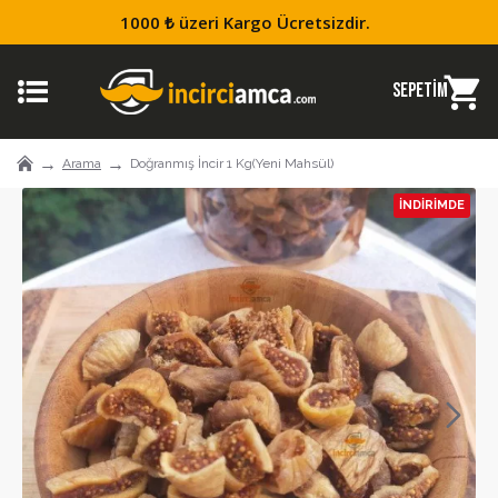
1000 ₺ üzeri Kargo Ücretsizdir.
Arama
Doğranmış İncir 1 Kg(Yeni Mahsül)
İNDIRIMDE