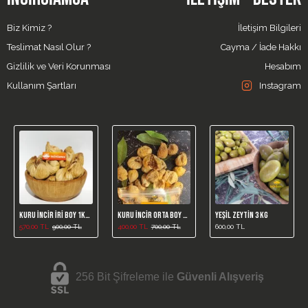
Biz Kimiz ?
İletişim Bilgileri
Teslimat Nasıl Olur ?
Cayma / İade Hakkı
Gizlilik ve Veri Korunması
Hesabım
Kullanım Şartları
Instagram
Kuru İncir İri Boy 1kg (Yeni Mahsül)
Kuru İncir Orta Boy 1kg (Yeni Mahsül)
Yeşil Zeytin 3 Kg
570,00 TL
900,00 TL
400,00 TL
700,00 TL
600,00 TL
256 Bit Şifreleme ile
Güvenli Alışveriş