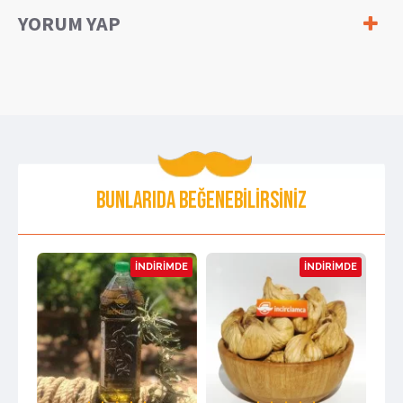
YORUM YAP
BUNLARIDA BEĞENEBILIRSINIZ
IMDE
İNDIRIMDE
İNDIRIMDE