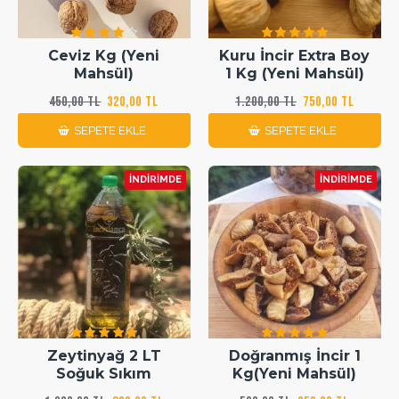
Ceviz Kg (Yeni
Kuru İncir Extra Boy
Mahsül)
1 Kg (Yeni Mahsül)
450,00 TL
320,00 TL
1.200,00 TL
750,00 TL
SEPETE EKLE
SEPETE EKLE
İNDIRIMDE
İNDIRIMDE
Zeytinyağ 2 LT
Doğranmış İncir 1
Soğuk Sıkım
Kg(Yeni Mahsül)