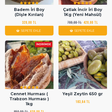
Badem İri Boy
Çatlak İncir İri Boy
(Dişle Kırılan)
1Kg (Yeni Mahsül)
320,00 TL
700,00 TL
420,00 TL
SEPETE EKLE
SEPETE EKLE
İNDIRIMDE
Cennet Hurması (
Yeşil Zeytin 650 gr
Trabzon Hurması )
183,64 TL
1kg
850,00 TL
620,00 TL