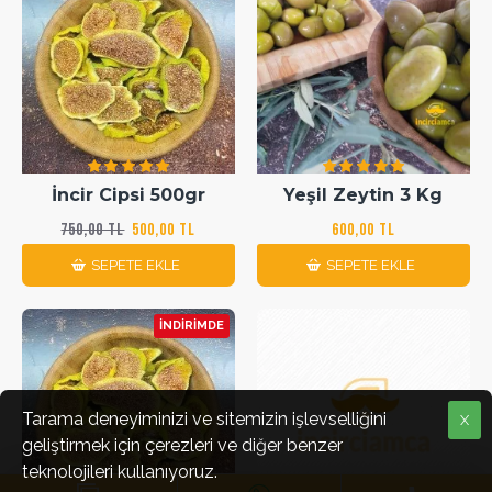
İncir Cipsi 500gr
Yeşil Zeytin 3 Kg
750,00 TL
500,00 TL
600,00 TL
SEPETE EKLE
SEPETE EKLE
İNDIRIMDE
Tarama deneyiminizi ve sitemizin işlevselliğini
X
geliştirmek için çerezleri ve diğer benzer
teknolojileri kullanıyoruz.