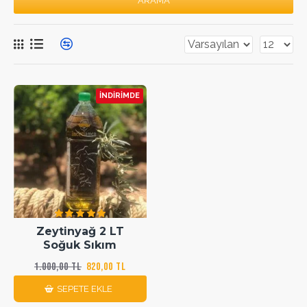
ARAMA
İNDIRIMDE
Zeytinyağ 2 LT
Soğuk Sıkım
1.000,00 TL
820,00 TL
SEPETE EKLE