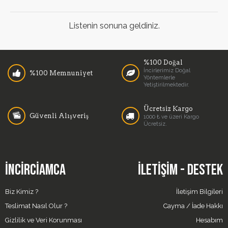
Listenin sonuna geldiniz.
%100 Doğal
İncirlerimiz Doğal
%100 Memnuniyet
Yöntemlerle
Yetiştirilmektedir.
Ücretsiz Kargo
Güvenli Alışveriş
1000 ₺ ve üzeri Kargo
Ücretsiz.
İNCIRCIAMCA
İLETIŞIM - DESTEK
Biz Kimiz ?
İletişim Bilgileri
Teslimat Nasıl Olur ?
Cayma / İade Hakkı
Gizlilik ve Veri Korunması
Hesabım