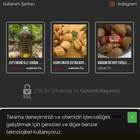
Kullanım Şartları
Instagram
Zeytinyağ 5 LT Soğuk Sıkım
Kuru İncir Extra Boy 1 Kg (Yeni Mahsül)
Badem İri Boy (Dişle Kırılan)
2.040,00 TL
2.500,00 TL
750,00 TL
1.200,00 TL
320,00 TL
256 Bit Şifreleme ile
Güvenli Alışveriş
Tarama deneyiminizi ve sitemizin işlevselliğini
X
geliştirmek için çerezleri ve diğer benzer
incirciamca.com © 2025, Tüm Hakları Saklıdır.
teknolojileri kullanıyoruz.