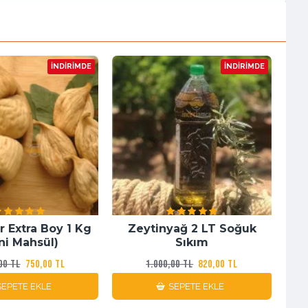
İNDIRIMDE
İNDIRIMDE
r Extra Boy 1 Kg
Zeytinyağ 2 LT Soğuk
ni Mahsül)
Sıkım
00 TL
750,00 TL
1.000,00 TL
820,00 TL
SEPETE EKLE
SEPETE EKLE