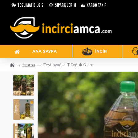
Teslimat Bilgisi
Siparişlerim
Kargo Takip
ANA SAYFA
İNCIR
Arama
Zeytinyağ 2 LT Soğuk Sıkım