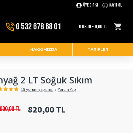
Üye Girişi
Kayıt Ol
0 532 678 68 01
0 ÜRÜN - 0,00 TL
HAKKIMIZDA
TARIFLER
nyağ 2 LT Soğuk Sıkım
15 yorum yapılmış.
/
Yorum Yap
820,00 TL
.000,00 TL