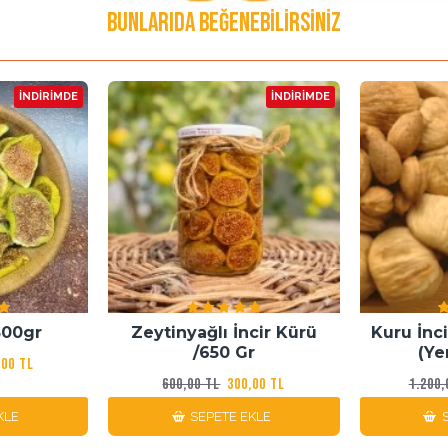
BUNLARIDA BEĞENEBILIRSINIZ
İNDIRIMDE
İNDIRIMDE
 500gr
Zeytinyağlı İncir Kürü
Kuru İnci
/650 Gr
(Ye
,00 TL
600,00 TL
300,00 TL
1.200,
KLE
SEPETE EKLE