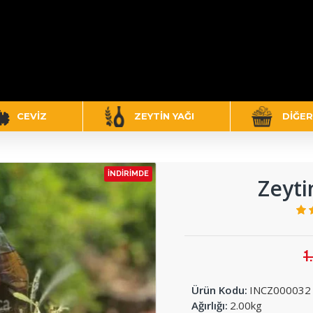
CEVIZ
ZEYTIN YAĞI
DIĞER
İNDIRIMDE
Zeyti
1
Ürün Kodu:
INCZ000032
Ağırlığı:
2.00kg