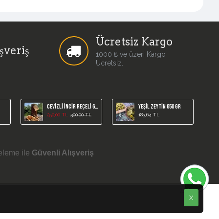
Ücretsiz Kargo
şveriş
1000 ₺ ve üzeri Kargo
Ücretsiz.
Cevizli İncir Reçeli 650 gr
Yeşil Zeytin 650 gr
250,00 TL
300,00 TL
183,64 TL
eleme ile
Güvenli Alışveriş
X