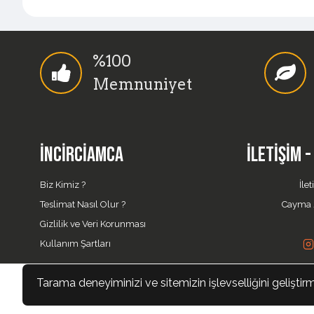
%100
Memnuniyet
İNCIRCIAMCA
İLETIŞIM 
Biz Kimiz ?
İlet
Teslimat Nasıl Olur ?
Cayma /
Gizlilik ve Veri Korunması
Kullanım Şartları
Tarama deneyiminizi ve sitemizin işlevselliğini geliştirm