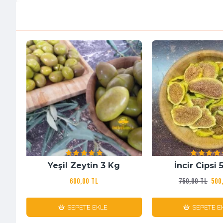
Yeşil Zeytin 3 Kg
İncir Cipsi
600,00 TL
750,00 TL
500
SEPETE EKLE
SEPETE E