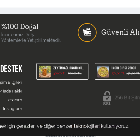
%100 Doğal
Güvenli Alı
İncirlerimiz Doğal
Yöntemlerle Yetiştirilmektedir.
- DESTEK
Zeytinyağlı İncir Kürü /650 Gr
İncir Cipsi 250gr
300,00 TL
600,00 TL
275,00 TL
375,00 TL
işim Bilgileri
 İade Hakkı
256 Bit Şifr
Hesabım
Instagram
ek için çerezleri ve diğer benzer teknolojileri kullanıyoruz.
incirciamca.com © 2025, Tüm Hakları Saklıdır.